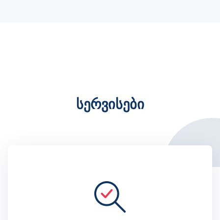
ᲡᲔᲠᲕᲘᲡᲔᲑᲘ