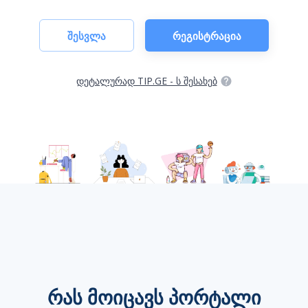
Შესვლა
Რეგისტრაცია
დეტალურად TIP.GE - ს შესახებ
ᲠᲐᲡ ᲛᲝᲘᲪᲐᲕᲡ ᲞᲝᲠᲢᲐᲚᲘ